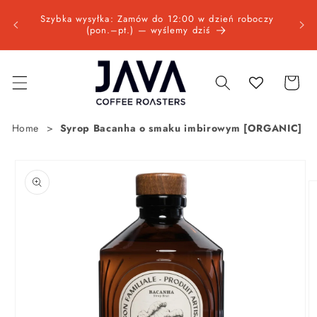
Przejdź
Wysyłk
do
oczy
JAVA Coffee Roasters | Palarnia Kawy Specialty od
bez
treści
2001 roku
Koszyk
Home
Syrop Bacanha o smaku imbirowym [ORGANIC]
Pomiń,
aby
przejść
do
informacji
o
produkcie