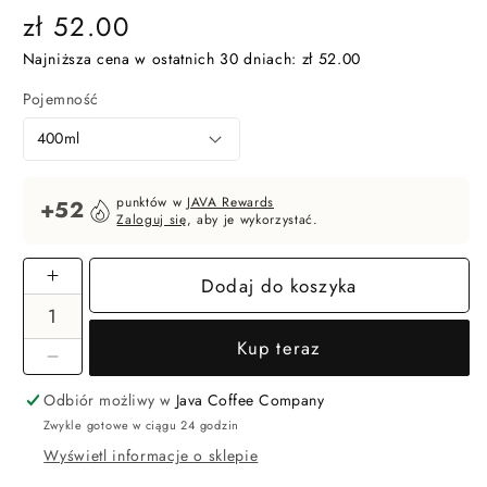
Cena
zł 52.00
regularna
Najniższa cena w ostatnich 30 dniach:
zł 52.00
Pojemność
punktów w
JAVA Rewards
+52
Zaloguj się
, aby je wykorzystać.
Dodaj do koszyka
Zwiększ
ilość
dla
Kup teraz
Syrop
Zmniejsz
Bacanha
ilość
Odbiór możliwy w
Java Coffee Company
o
dla
Zwykle gotowe w ciągu 24 godzin
smaku
Syrop
Wyświetl informacje o sklepie
imbirowym
Bacanha
[ORGANIC]