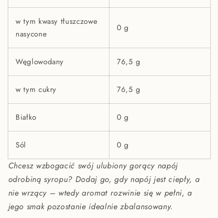
w tym kwasy tłuszczowe
0 g
nasycone
Węglowodany
76,5 g
w tym cukry
76,5 g
Białko
0 g
Sól
0 g
Chcesz wzbogacić swój ulubiony gorący napój
odrobiną syropu? Dodaj go, gdy napój jest ciepły, a
nie wrzący – wtedy aromat rozwinie się w pełni, a
jego smak pozostanie idealnie zbalansowany.