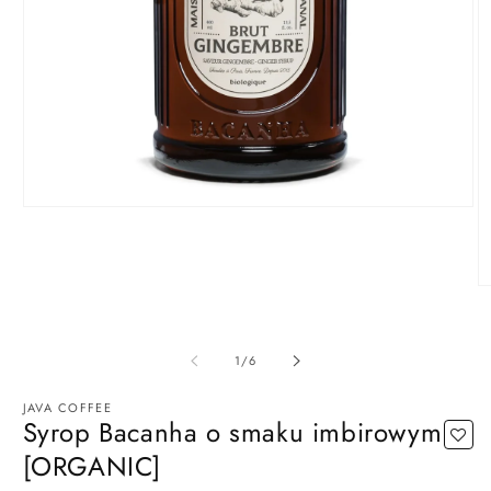
Otwórz
multimedia
1
w
oknie
O
modalnym
m
2
w
ok
z
1
/
6
m
JAVA COFFEE
Syrop Bacanha o smaku imbirowym
[ORGANIC]