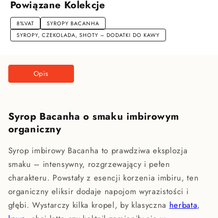
o
Powiązane Kolekcje
smaku
imbirowym
8%VAT
SYROPY BACANHA
[ORGANIC]
SYROPY, CZEKOLADA, SHOTY – DODATKI DO KAWY
Opis
Syrop Bacanha o smaku imbirowym
organiczny
Syrop imbirowy Bacanha to prawdziwa eksplozja
smaku – intensywny, rozgrzewający i pełen
charakteru. Powstały z esencji korzenia imbiru, ten
organiczny eliksir dodaje napojom wyrazistości i
głębi. Wystarczy kilka kropel, by klasyczna
herbata
,