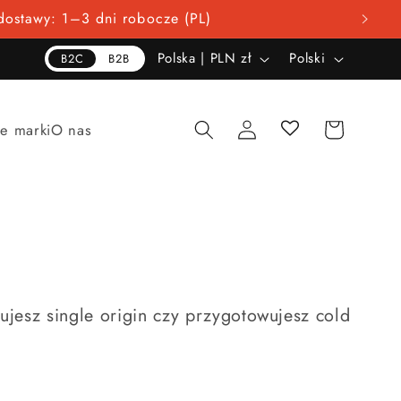
 dostawy: 1–3 dni robocze (PL)
K
J
Polska | PLN zł
Polski
B2C
B2B
r
ę
a
z
Zaloguj
Koszyk
e marki
O nas
j
y
się
/
k
r
e
g
i
o
ujesz single origin czy przygotowujesz cold
n