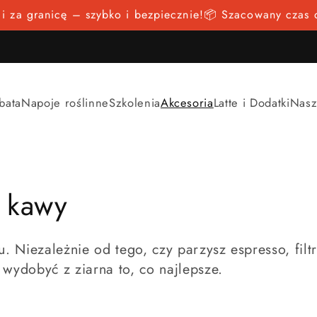
i i za granicę – szybko i bezpiecznie!📦 Szacowany czas
bata
Napoje roślinne
Szkolenia
Akcesoria
Latte i Dodatki
Nasz
a kawy
 Niezależnie od tego, czy parzysz espresso, filtr
ydobyć z ziarna to, co najlepsze.