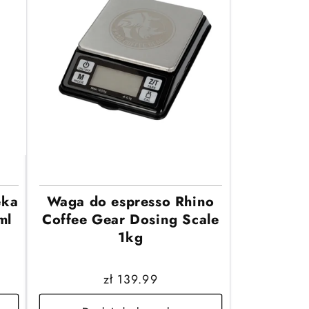
eka
Waga do espresso Rhino
ml
Coffee Gear Dosing Scale
1kg
Cena
zł 139.99
regularna