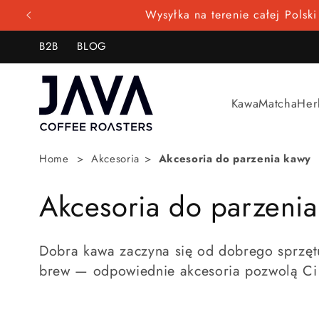
Przejdź
Wysyłka na terenie całej Polsk
do
treści
B2B
BLOG
Kawa
Matcha
Her
Home
Akcesoria
Akcesoria do parzenia kawy
K
Akcesoria do parzeni
o
Dobra kawa zaczyna się od dobrego sprzętu.
l
brew — odpowiednie akcesoria pozwolą Ci w
e