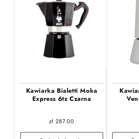
Kawiarka Bialetti Moka
Kawiar
Express 6tz Czarna
Ven
Cena
zł 287.00
regularna