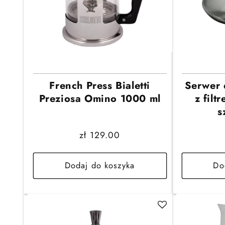
French Press Bialetti
Serwer 
Preziosa Omino 1000 ml
z filt
s
Cena
zł 129.00
regularna
Dodaj do koszyka
Do