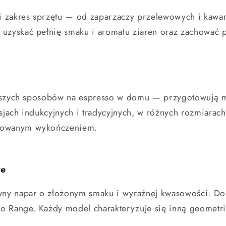
 zakres sprzętu — od zaparzaczy przelewowych i kaware
 uzyskać pełnię smaku i aromatu ziaren oraz zachować 
rostszych sposobów na espresso w domu — przygotowują
sjach indukcyjnych i tradycyjnych, w różnych rozmiarach
acowanym wykończeniem.
we
ny napar o złożonym smaku i wyraźnej kwasowości. Do t
 Range. Każdy model charakteryzuje się inną geometrią 