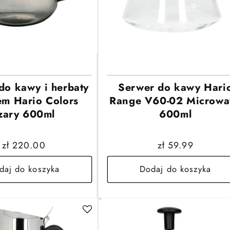
do kawy i herbaty
Serwer do kawy Hari
rem Hario Colors
Range V60-02 Microwa
zary 600ml
600ml
Cena
zł 220.00
Cena
zł 59.99
regularna
regularna
daj do koszyka
Dodaj do koszyka