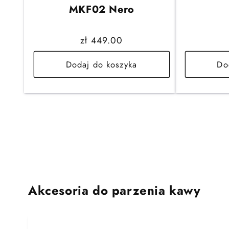
MKF02 Nero
Cena
zł 449.00
regularna
Dodaj do koszyka
Do
Akcesoria do parzenia kawy