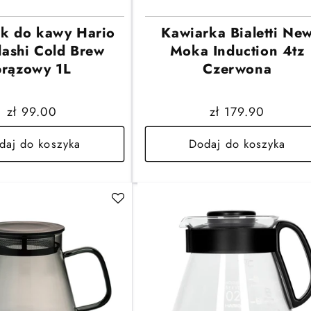
k do kawy Hario
Kawiarka Bialetti Ne
ashi Cold Brew
Moka Induction 4tz
brązowy 1L
Czerwona
Cena
zł 99.00
Cena
zł 179.90
regularna
regularna
daj do koszyka
Dodaj do koszyka