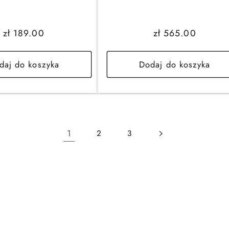
Cena
zł 189.00
Cena
zł 565.00
regularna
regularna
daj do koszyka
Dodaj do koszyka
1
2
3