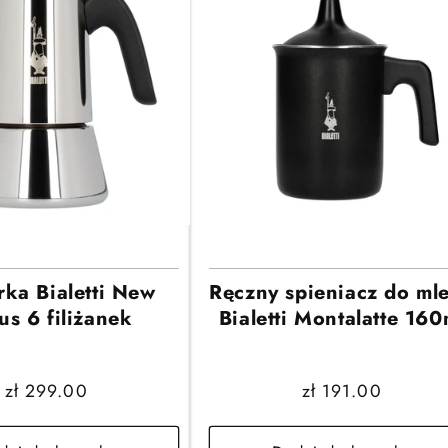
ka Bialetti New
Ręczny spieniacz do ml
us 6 filiżanek
Bialetti Montalatte 160
Cena
zł 299.00
Cena
zł 191.00
regularna
regularna