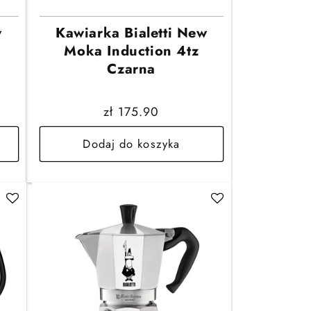
w
Kawiarka Bialetti New
Moka Induction 4tz
Czarna
Cena
zł 175.90
regularna
Dodaj do koszyka