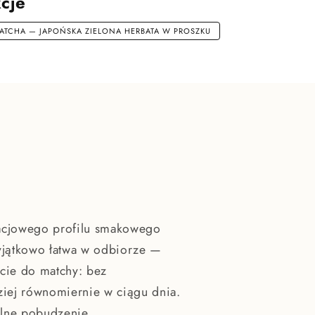
cje
ATCHA — JAPOŃSKA ZIELONA HERBATA W PROSZKU
stacjowego profilu smakowego
yjątkowo łatwa w odbiorze —
cie do matchy: bez
ziej równomiernie w ciągu dnia.
bilne pobudzenie.