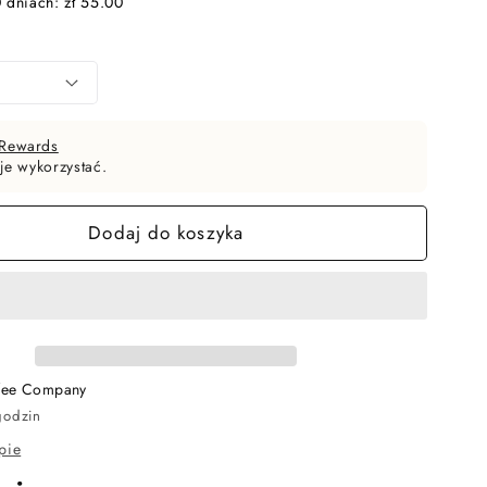
0 dniach:
zł 55.00
 Rewards
 je wykorzystać.
Dodaj do koszyka
ffee Company
godzin
pie