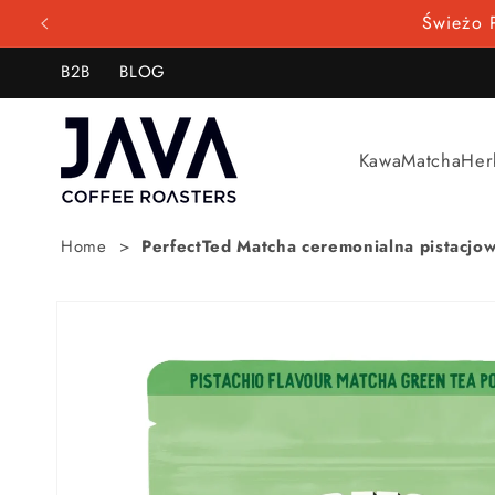
Przejdź
do
treści
B2B
BLOG
Kawa
Matcha
Her
Home
PerfectTed Matcha ceremonialna pistacjo
Pomiń,
aby
przejść
do
informacji
o
produkcie