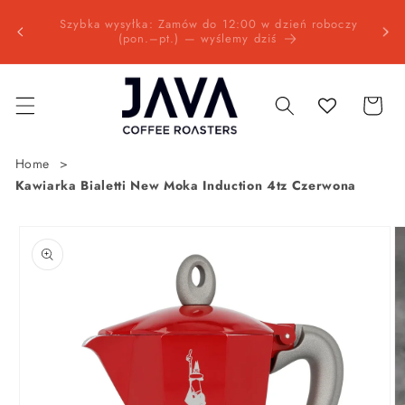
Przejdź
Wysyłk
do
oczy
JAVA Coffee Roasters | Palarnia Kawy Specialty od
bez
treści
2001 roku
Koszyk
Home
Kawiarka Bialetti New Moka Induction 4tz Czerwona
Pomiń,
aby
przejść
do
informacji
o
produkcie