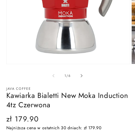
Otwórz
O
multimedia
m
1
2
z
1
/
6
w
w
oknie
ok
modalnym
m
JAVA COFFEE
Kawiarka Bialetti New Moka Induction
4tz Czerwona
Cena
zł 179.90
regularna
Najniższa cena w ostatnich 30 dniach:
zł 179.90