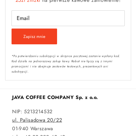
25zł zniżki
na pierwsze kawowe zamówienie!
Email
Zapisz mnie
*Po potwierdzeniu subskrypcji w skrzynce pocztowej zostanie wysłany kod.
Kod działa na jednorazowy zakup kawy. Rabat nie łączy się z innymi
promocjami i nie obejmuje zestawów testowych, prezentowych ani
subskrypcji.
JAVA COFFEE COMPANY Sp. z o.o.
NIP: 5213214532
ul. Palisadowa 20/22
01-940 Warszawa