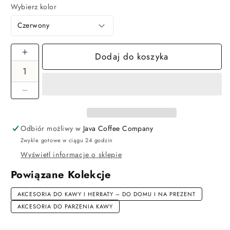
Wybierz kolor
Dodaj do koszyka
Zwiększ
ilość
dla
Kawiarka
Zmniejsz
Bialetti
ilość
New
dla
Moka
Odbiór możliwy w
Java Coffee Company
Kawiarka
Induction
Zwykle gotowe w ciągu 24 godzin
Bialetti
4tz
New
Wyświetl informacje o sklepie
Czerwona
Moka
Powiązane Kolekcje
Induction
4tz
AKCESORIA DO KAWY I HERBATY – DO DOMU I NA PREZENT
Czerwona
AKCESORIA DO PARZENIA KAWY