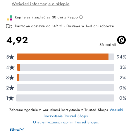
ziarnista
003
Wyświetl informacje o sklepie
specialty
–
kawa
Kup teraz i zapłać za 30 dni z Paypo ⓘ
ziarnista
Darmowa dostawa od 149 zł · Dostawa w 1–3 dni robocze
specialty