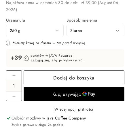
regularna
Najniższa cena w ostatnich 30 dniach:
zł 39.00
(August 06,
2026)
Gramatura
Sposób mielenia
Mielimy kawę za darmo — tuż przed wysyłką.
punktów w
JAVA Rewards
+39
Zaloguj się
, aby je wykorzystać.
Dodaj do koszyka
Zwiększ
ilość
dla
Brazylia
Zmniejsz
Cerrado
ilość
Więcej opcji płatności
003
dla
–
Odbiór możliwy w
Java Coffee Company
Brazylia
kawa
Zwykle gotowe w ciągu 24 godzin
Cerrado