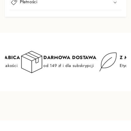
r
Płatności
e
ś
ć
ABICA
DARMOWA DOSTAWA
Z MIŁ
akości
od 149 zł i dla subskrypcji
Etyczne