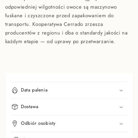
odpowiedniej wilgotności owoce są maszynowo
łuskane i czyszczone przed zapakowaniem do
transportu. Kooperatywa Cerrado zrzesza
producentów z regionu i dba o standardy jakości na
każdym etapie — od uprawy po przetwarzanie.
Z
w
Data palenia
i
j
Dostawa
a
n
Odbiór osobisty
a
t