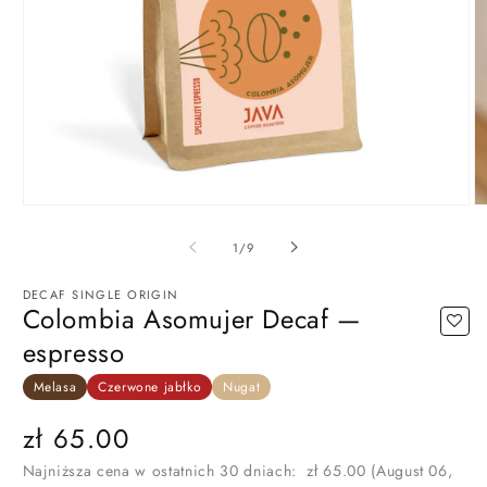
Otwórz
O
multimedia
m
1
3
z
1
/
9
w
w
oknie
ok
modalnym
m
DECAF SINGLE ORIGIN
Colombia Asomujer Decaf —
espresso
Melasa
Czerwone jabłko
Nugat
Cena
zł 65.00
regularna
Najniższa cena w ostatnich 30 dniach:
zł 65.00
(August 06,