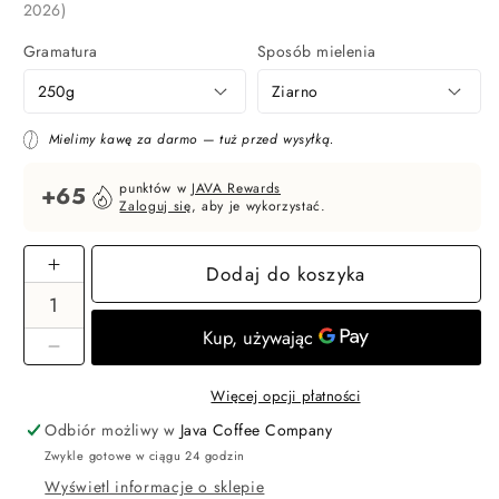
2026)
Gramatura
Sposób mielenia
Mielimy kawę za darmo — tuż przed wysyłką.
punktów w
JAVA Rewards
+65
Zaloguj się
, aby je wykorzystać.
Dodaj do koszyka
Zwiększ
ilość
dla
Colombia
Zmniejsz
Asomujer
ilość
Więcej opcji płatności
Decaf
dla
—
Odbiór możliwy w
Java Coffee Company
Colombia
espresso
Zwykle gotowe w ciągu 24 godzin
Asomujer
Decaf
Wyświetl informacje o sklepie