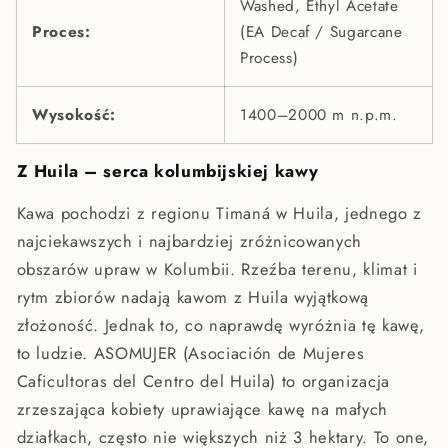
Washed, Ethyl Acetate
Proces:
(EA Decaf / Sugarcane
Process)
Wysokość:
1400–2000 m n.p.m.
Z Huila – serca kolumbijskiej kawy
Kawa pochodzi z regionu Timaná w Huila, jednego z
najciekawszych i najbardziej zróżnicowanych
obszarów upraw w Kolumbii. Rzeźba terenu, klimat i
rytm zbiorów nadają kawom z Huila wyjątkową
złożoność. Jednak to, co naprawdę wyróżnia tę kawę,
to ludzie. ASOMUJER (Asociación de Mujeres
Caficultoras del Centro del Huila) to organizacja
zrzeszająca kobiety uprawiające kawę na małych
działkach, często nie większych niż 3 hektary. To one,