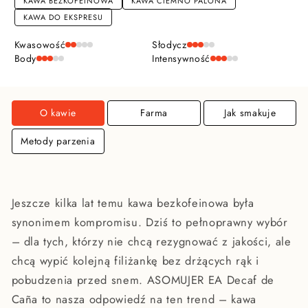
KAWA BEZKOFEINOWA
KAWA CIEMNO PALONA
KAWA DO EKSPRESU
Kwasowość
Słodycz
Body
Intensywność
O kawie
Farma
Jak smakuje
Metody parzenia
Jeszcze kilka lat temu kawa bezkofeinowa była
synonimem kompromisu. Dziś to pełnoprawny wybór
– dla tych, którzy nie chcą rezygnować z jakości, ale
chcą wypić kolejną filiżankę bez drżących rąk i
pobudzenia przed snem. ASOMUJER EA Decaf de
Caña to nasza odpowiedź na ten trend – kawa