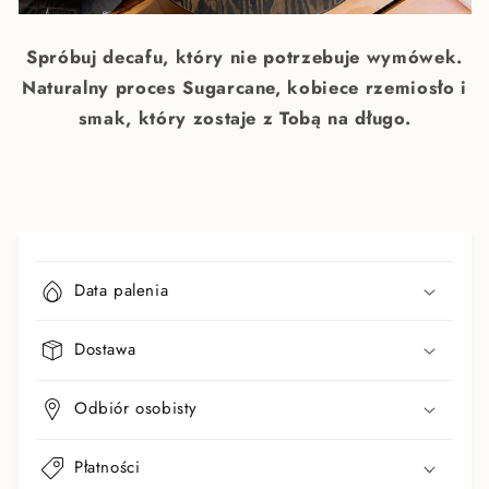
Spróbuj decafu, który nie potrzebuje wymówek.
Naturalny proces Sugarcane, kobiece rzemiosło i
smak, który zostaje z Tobą na długo.
Z
w
Data palenia
i
j
Dostawa
a
n
Odbiór osobisty
a
t
r
Płatności