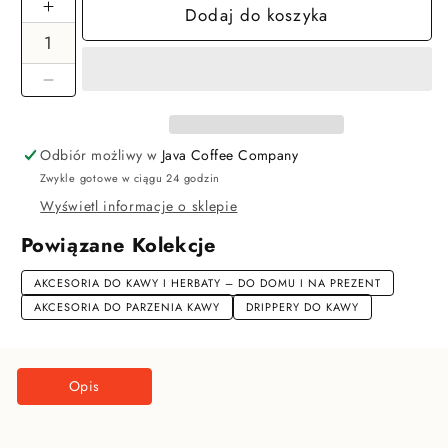
Dodaj do koszyka
Zwiększ
ilość
dla
Kinto
Zmniejsz
Dripper
ilość
do
dla
kawy
Odbiór możliwy w
Java Coffee Company
Kinto
SCS
Zwykle gotowe w ciągu 24 godzin
Dripper
na
do
Wyświetl informacje o sklepie
2
kawy
Powiązane Kolekcje
filiżanki
SCS
Clear
na
AKCESORIA DO KAWY I HERBATY – DO DOMU I NA PREZENT
Grey
2
AKCESORIA DO PARZENIA KAWY
DRIPPERY DO KAWY
filiżanki
Clear
Grey
Opis