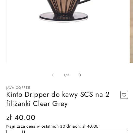
Otwórz
O
multimedia
m
1
2
z
1
/
3
w
w
oknie
ok
modalnym
m
JAVA COFFEE
Kinto Dripper do kawy SCS na 2
filiżanki Clear Grey
Cena
zł 40.00
regularna
Najniższa cena w ostatnich 30 dniach:
zł 40.00