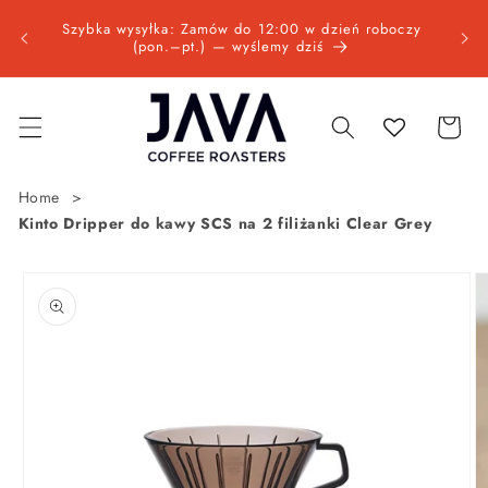
Przejdź
Wysyłk
do
oboczy
bez
treści
Koszyk
Home
Kinto Dripper do kawy SCS na 2 filiżanki Clear Grey
Pomiń,
aby
przejść
do
informacji
o
produkcie