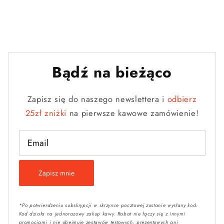
Bądź na bieżąco
Zapisz się do naszego newslettera i
odbierz
25zł zniżki
na pierwsze kawowe zamówienie!
Email
Zapisz mnie
*Po potwierdzeniu subskrypcji w skrzynce pocztowej zostanie wysłany kod.
Kod działa na jednorazowy zakup kawy. Rabat nie łączy się z innymi
promocjami i nie obejmuje zestawów testowych, prezentowych ani